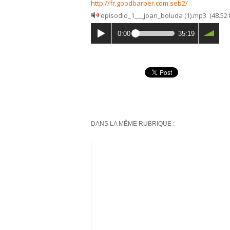
http://fr.goodbarber.com.seb2/
episodio_1___joan_boluda (1).mp3
(48.52
0:00
35:19
DANS LA MÊME RUBRIQUE :