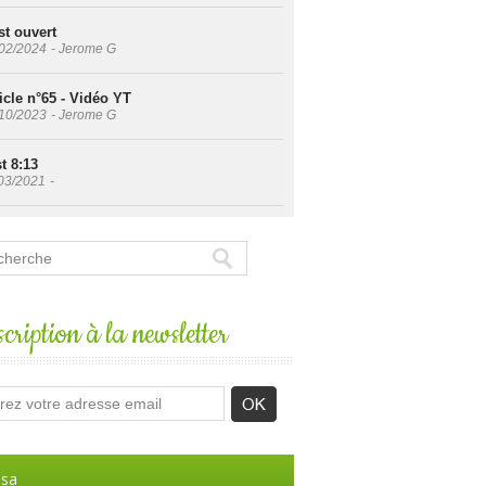
st ouvert
02/2024
-
Jerome G
icle n°65 - Vidéo YT
10/2023
-
Jerome G
t 8:13
03/2021
-
cription à la newsletter
sa