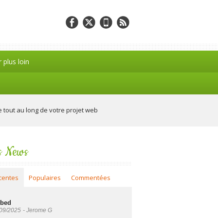
r plus loin
tout au long de votre projet web
s News
centes
Populaires
Commentées
bed
09/2025
-
Jerome G