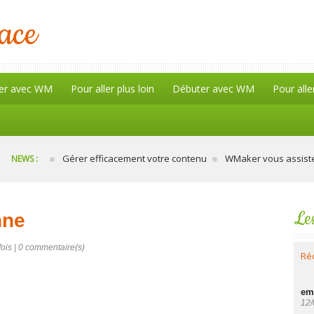
lace
er avec WM
Pour aller plus loin
Débuter avec WM
Pour alle
Gérer efficacement votre contenu
WMaker vous assiste 
NEWS :
Le
nne
ois |
0
commentaire(s)
Ré
em
12/