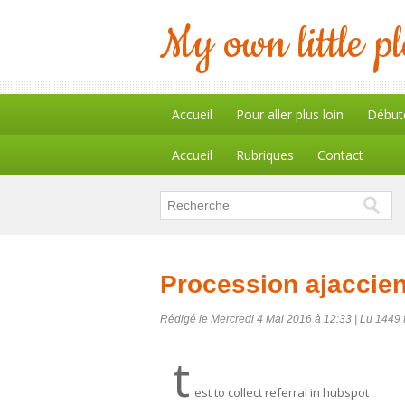
My own little p
Accueil
Pour aller plus loin
Début
Accueil
Rubriques
Contact
Procession ajaccie
Rédigé le Mercredi 4 Mai 2016 à 12:33 | Lu 1449 f
t
est to collect referral in hubspot