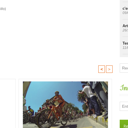
 Mo)
c'e
09/
Art
26/
Tes
11/
<
>
Ins
Re