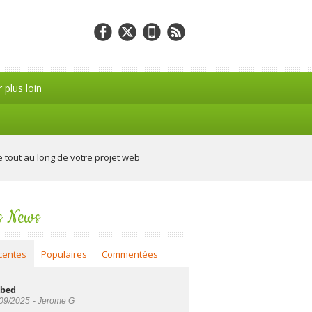
r plus loin
tout au long de votre projet web
s News
centes
Populaires
Commentées
bed
09/2025
-
Jerome G