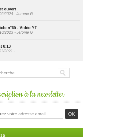
st ouvert
02/2024
-
Jerome G
icle n°65 - Vidéo YT
10/2023
-
Jerome G
t 8:13
03/2021
-
cription à la newsletter
sa