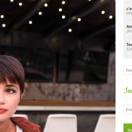
c'e
09/
Art
26/
Tes
11/
Ins
Re