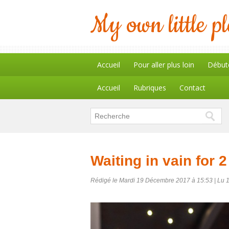
My own little p
Accueil
Pour aller plus loin
Début
Accueil
Rubriques
Contact
Waiting in vain for 
Rédigé le Mardi 19 Décembre 2017 à 15:53 | Lu 1